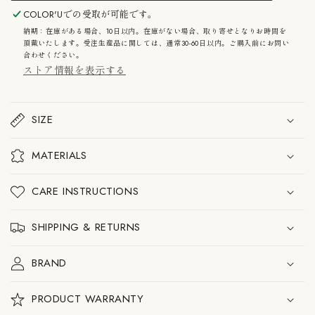
ビ
ビ
ー
ー
COLOR'U
での受取が可能です。
ル
ル
納期：在庫がある場合、10日以内。在庫がない場合、取り寄せとなりお時間を
ス
ス
頂戴いたします。受注生産品に関しては、通常30-60日以内。ご購入前にお問い
ト
ト
合わせください。
ー
ー
ストア情報を表示する
ン
ン
サ
サ
イ
イ
ド
ド
SIZE
テ
テ
ー
ー
ブ
ブ
MATERIALS
ル
ル
の
の
数
数
CARE INSTRUCTIONS
量
量
を
を
SHIPPING & RETURNS
減
増
ら
や
す
す
BRAND
PRODUCT WARRANTY