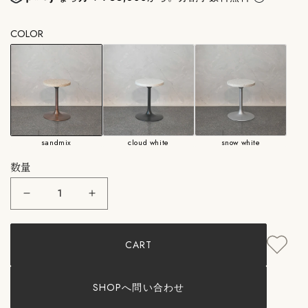
●浜松町SHOPにて実物展示しております。ご不明な点はお問い合
COLOR
わせください。
●浜松町SHOP限定：天板のカラー、サイズ変更やテーブル脚の組
み合わせ変更等のオーダーメイド製作を行っております。
sandmix
cloud white
snow white
数量
COLOR&#39;U：
COLOR&#39;U：
BEALSTONE
BEALSTONE
Round
Round
Side
Side
CART
Table
Table
SM
SM
コ
コ
ロ
ロ
SHOPへ問い合わせ
ル
ル