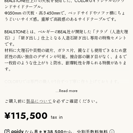
BEALSTONE仕上げの天板を使用した、COLOR'Uオリジナルのラウ
ンドサイドテーブル。
Φ350mm の天板・高さ450mmで、ベッドサイドやソファ横にちょ
うどいいサイズ感。重厚で高級感のあるサイドテーブルです。
BEALSTONEとは、ベルギーのBEAL社が開発した「テラゾ（人造大理
石）」「研ぎ出し」仕上となる人造石研ぎ出し専用の特殊セメント
です。
材料に大理石や貝殻の破片、ガラス片、鏡なども使用できるため意
匠性の高い独自のデザインが可能。接合部の継ぎ目がなく、まるで
一枚岩のような仕上がりと防水、耐摩耗性を得られる特徴がありま
す。
COLOR'Uでは専門の職人が1台ずつ丁寧に作り上げております。
職人が製作していることにより、他社では実現できないクォリティ
...Read more
ーの高さや、耐久性はもちろん、経年による劣化も少なくなってい
るため、長く愛用いただけます。
ご購入前に
製品について
を必ずご確認ください。
天然原料を使用したBEALSTONEの特性上、生産ロットの違いで色の
¥115,500
ブレが発生する可能性があります。詳細はお問い合わせください。
tax in
テーブル脚
スチール ブロンズメッキ仕上げ。
なら
月々￥38,500
から。分割手数料無料