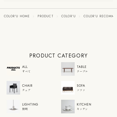
COLOR'U HOME
PRODUCT
COLOR’U
COLOR’U RECOMM
PRODUCT CATEGORY
ALL
TABLE
すべて
テーブル
CHAIR
SOFA
チェア
ソファ
LIGHTING
KITCHEN
照明
キッチン