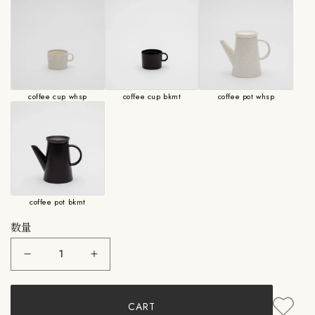
coffee cup whsp
coffee cup bkmt
coffee pot whsp
coffee pot bkmt
数量
2016/：
2016/：
BG
BG
Coffee
Coffee
Dripper
Dripper
CART
2016/
2016/