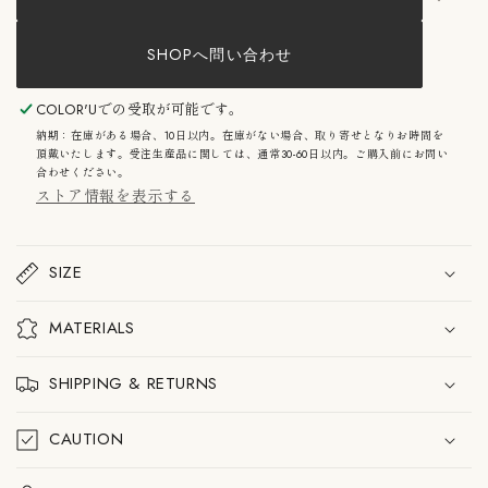
BG
BG
コ
コ
ー
ー
SHOPへ問い合わせ
ヒ
ヒ
ー
ー
ド
ド
COLOR'U
での受取が可能です。
リ
リ
納期：在庫がある場合、10日以内。在庫がない場合、取り寄せとなりお時間を
ッ
ッ
頂戴いたします。受注生産品に関しては、通常30-60日以内。ご購入前にお問い
パ
パ
合わせください。
ー
ー
ストア情報を表示する
の
の
数
数
量
量
を
を
SIZE
減
増
ら
や
す
す
MATERIALS
SHIPPING & RETURNS
CAUTION