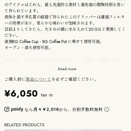
のアイテムはどれも、最も先進的な素材と最先端の製陶技術を用い
て作られています。
液体を通す多孔質の磁器で作られたこのドリッパーは濾過フィルタ
ーの効果があり、柔らかな味わいが加味されます。
目詰まりしてきたら、大きめの鍋に水を入れて20分ほど煮沸してく
ださい。
直接BG Coffee Cup・BG Coffee Pot に乗せて使用可能。
オーブン・直火使用可能。
2016/は、有田焼創業400周年を記念した、佐賀県・有田とオラン
ダのコラボレーションによるプロジェクトです。
...Read more
クリエイティブディレクターである柳原照弘をはじめ多様な文化背
景を持つデザイナー達が有田焼を再解釈し、有田の技術を結集し
ご購入前に
製品について
を必ずご確認ください。
て、世界の日常に寄り添う新たなスタンダードを生み出しました。
¥6,050
国内外で活躍する16組のデザイナーと16個の窯元によって生まれた
tax in
新たな有田焼です。
●浜松町SHOPでは実物展示・販売しております。ご不明な点はお
なら
月々￥2,016
から。分割手数料無料
問い合わせください。
RELATED PRODUCTS