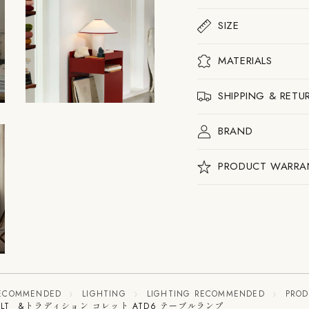
ATD6
ATD6
テ
テ
SIZE
ー
ー
ブ
ブ
ル
ル
MATERIALS
ラ
ラ
ン
ン
プ
プ
SHIPPING & RETU
の
の
数
数
量
量
BRAND
を
を
減
増
ら
や
PRODUCT WARRA
す
す
 RECOMMENDED
LIGHTING
LIGHTING RECOMMENDED
PRO
ATD6 MLT &トラディション コレット ATD6 テーブルランプ