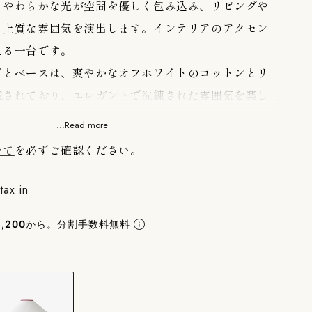
。やわらかな光が空間を優しく包み込み、リビングや
る上質な雰囲気を演出します。インテリアのアクセン
える一台です。
ドとベースは、爽やかなオフホワイトのコットンとリ
成されており、エレガントで洗練された雰囲気を楽し
...Read more
いて
を必ずご確認ください。
2W（LED電球対応可）
ト（中間スイッチ）
tax in
,200
から。分割手数料無料
りません。お客様にてご用意ください。