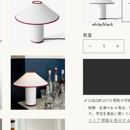
●浜松町SHOPにてw
合わせください。
white/black
数量
&amp;Tradition：
&amp
Colette
Colet
ATD6
ATD6
MLT
ML
&amp;
&amp
ト
ト
ラ
ラ
デ
デ
ィ
ィ
シ
シ
ョ
ョ
COLOR'U
での受取が可
ン
ン
納期：在庫がある場合、
コ
コ
す。受注生産品に関しては
レ
レ
ストア情報を表示す
ッ
ッ
ト
ト