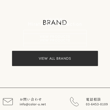
KOYORI
BRAND
Hirata Gen Collection
VIEW PRODUCTS
VIEW PRODUCTS
VIEW ALL BRANDS
お問い合わせ
電話相談
info@color-u.net
03-6453-0109