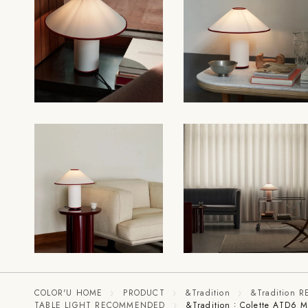
COLOR'U HOME
PRODUCT
&Tradition
&Tradition
TABLE LIGHT RECOMMENDED
&Tradition：Colette 