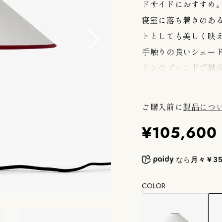
ドサイドにおすすめ
寝室に落ち着きのあ
トとしても美しく映
手触りの良いシェー
ネンのブレンドで構
むことが出来ます。
ご購入前に
製品につ
定格/口金：E17 4.
¥105,600
取付仕様：コンセン
なら
月々￥35
※電球は付属してお
COLOR
メーカー保証付き。