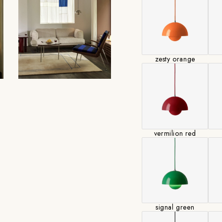
※電球は付属してお
メーカー保証付き。
zesty orange
●浜松町SHOPにて
い合わせください。
(注意)
シェードの色により
vermilion red
のコードでのお届け
ペンダントランプは全
調整が必要な場合は
以下【Cable Len
signal green
ください。