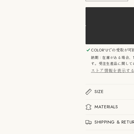
Flowerpot
Flowe
VP1
VP1
CRM
CR
&amp;
&amp
ト
ト
ラ
ラ
デ
デ
ィ
ィ
シ
シ
ョ
ョ
COLOR'U
での受取が可
ン
ン
納期：在庫がある場合、
フ
フ
す。受注生産品に関しては
ラ
ラ
ストア情報を表示す
ワ
ワ
ー
ー
ポ
ポ
ッ
ッ
SIZE
ト
ト
VP1
VP1
ペ
ペ
MATERIALS
ン
ン
ダ
ダ
ン
ン
SHIPPING & RETU
ト
ト
ラ
ラ