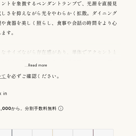
メントを象徴するペンダントランプで、光源を直接見
眩しさを抑えながら光をやわらかく拡散。ダイニング
理や食器を美しく照らし、食事や会話の時間をより心
れます。
クトなサイズながら存在感があり、単体でアクセントと
もちろん、複数台を並べることで空間にリズムと統一
...Read more
昼は彫刻的なオブジェとして、夜は穏やかな灯りとし
いて
を必ずご確認ください。
自然と溶け込みながら、空間に北欧デザインならでは
照明です。
x in
,000
から。分割手数料無料
W（LED電球対応可）
リング