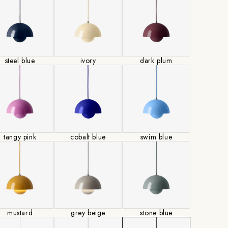
りません。お客様にてご用意ください。
steel blue
ivory
dark plum
別カラーを実物展示しております。ご不明な点はお問
コード色は異なります。（黒または白、または半透明
tangy pink
cobalt blue
swim blue
となります。）
長1800mmで納品されます。コードの長さ調整可能。
、加工料が発生します。
gth select】より天井～照明下端の長さの範囲を選択して
mustard
grey beige
stone blue