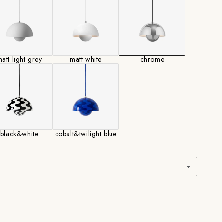
は、ご購入後にお打ち合わせとなります。
法には＋－2cmの差が生じることもございますの
att light grey
matt white
chrome
black&white
cobalt&twilight blue
;Tradition：