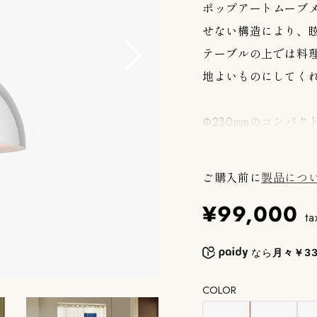
ポップアートムーブ
せない構造により、
テーブルの上では料
地よいものにしてく
Φ230mmのコンパ
して取り入れるのは
感を生み出します。
ご購入前に
製品につ
て。暮らしの風景に
¥99,000
の彩りを添える名作
ta
なら
月々￥33
定格/口金：E26 40
取付仕様：引掛シー
COLOR