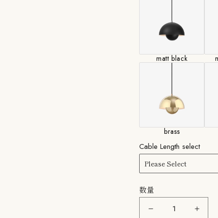
詳細の長さに関して
加工上、出来上がり寸
で、ご了承下さい。
matt black
m
brass
Cable Length select
数量
&amp;Tradition：
&amp