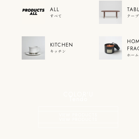
ALL
TAB
すべて
テー
HO
KITCHEN
FRA
キッチン
ホー
COLOR'U
Tendo
VIEW PRODUCTS
VIEW PRODUCTS