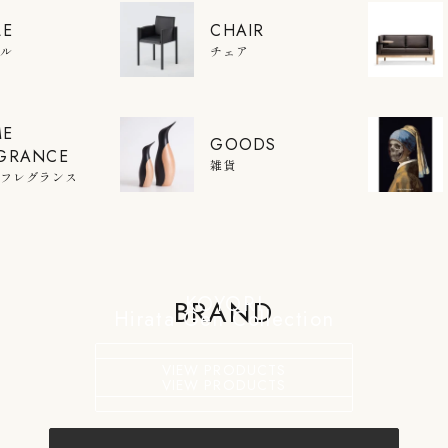
LE
CHAIR
ブル
チェア
ME
GOODS
GRANCE
雑貨
ムフレグランス
KOYORI
BRAND
Hirata Gen Collection
VIEW PRODUCTS
VIEW PRODUCTS