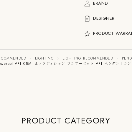
ン
ン
BRAND
プ
プ
の
の
数
数
DESIGNER
量
量
を
を
PRODUCT WARRA
減
増
ら
や
す
す
 RECOMMENDED
LIGHTING
LIGHTING RECOMMENDED
PEND
n：Flowerpot VP1 CRM &トラディション フラワーポット VP1 ペンダントラ
PRODUCT CATEGORY