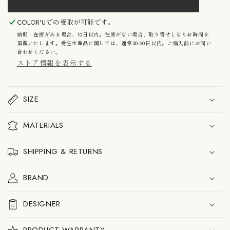
ィ
ィ
シ
シ
ョ
ョ
COLOR'U
での受取が可能です。
ン
ン
納期：在庫がある場合、10日以内。在庫がない場合、取り寄せとなりお時間を
フ
フ
頂戴いたします。受注生産品に関しては、通常30-60日以内。ご購入前にお問い
ラ
ラ
合わせください。
ワ
ワ
ストア情報を表示する
ー
ー
ポ
ポ
ッ
ッ
ト
ト
SIZE
VP10
VP10
ペ
ペ
ン
ン
MATERIALS
ダ
ダ
ン
ン
ト
ト
SHIPPING & RETURNS
ラ
ラ
ン
ン
BRAND
プ
プ
の
の
数
数
DESIGNER
量
量
を
を
減
増
PRODUCT WARRANTY