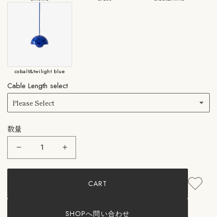
cobalt&twilight blue
Cable Length select
数量
&amp;Tradition：
&amp;Tradition：
Flowerpot
Flowerpot
VP10
VP10
MSD
MSD
CART
&amp;
&amp;
ト
ト
ラ
ラ
デ
デ
SHOPへ問い合わせ