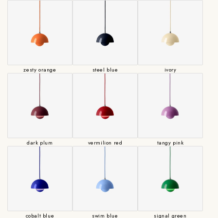
(注意)
シェードの色によりコード色は異なります。（黒または白、または
半透明のコードでのお届けとなります。）
ペンダントランプは全長1800mmで納品されます。コードの長さ調
整可能。
調整が必要な場合は、加工料が発生します。
zesty orange
steel blue
ivory
以下【Cable Length select】より天井～照明下端の長さの範囲を選択
してください。
詳細の長さに関しては、ご購入後にお打ち合わせとなります。
加工上、出来上がり寸法には＋－2cmの差が生じることもございま
すので、ご了承下さい。
dark plum
vermilion red
tangy pink
cobalt blue
swim blue
signal green