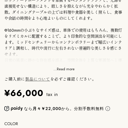
ポップアートムーブメントを象徴するペンダントランプで、光源を
直接見せない構造により、眩しさを抑えながら光をやわらかく拡
散。ダイニングテーブルの上では料理や食器を美しく照らし、食事
や会話の時間をより心地よいものにしてくれます。
Φ160mmの小ぶりなサイズ感は、単体での使用はもちろん、複数灯
をリズミカルに配置することで、より印象的な空間演出を可能にし
ます。ミッドセンチュリーからコンテンポラリーまで幅広いインテ
リアと調和し、時代や流行に左右されない普遍的な美しさを感じさ
せます。
日常の風景に静かな存在感を添え、空間全体を上質な雰囲気へと導
く名作照明です。
...Read more
定格/口金：G9 25W（LED電球対応可）
ご購入前に
製品について
を必ずご確認ください。
取付仕様：引掛シーリング
¥66,000
tax in
※電球は付属しておりません。お客様にてご用意ください。
メーカー保証付き。
なら
月々￥22,000
から。分割手数料無料
●浜松町SHOPにて別カラーを実物展示しております。ご不明な点
COLOR
はお問い合わせください。