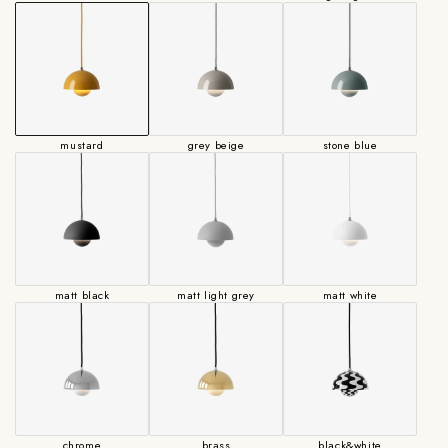
mustard
grey beige
stone blue
matt black
matt light grey
matt white
chrome
brass
black&white