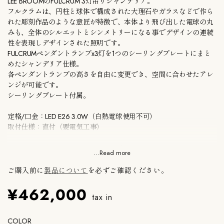
LEE BROOMのFULCRUM 3灯吊りシャンデリア。
フルクラムは、円柱と球体で構成された大理石やガラスなどで作ら
れた彫刻作品のような意匠が特徴で、本体より飛び出した電球の丸
みも、全体のシルエットとシンメトリーになる事でデザインの連続
性を表現しデザインされた照明です。
FULCRUMペンダントランプx3灯を1つのシーリングプレートにまと
めたシャンデリア仕様。
各ペンダントランプの高さを自由に変更でき、空間に合わせたアレ
ンジが可能です。
シーリングプレート付属。
定格/口金：LED E26 3.0W（白熱電球使用不可）
取付仕様：直付（要電気工事）
※電球は付属しておりません。お客様にてご用意ください。
...Read more
メーカー保証付き。
ご購入前に
製品について
を必ずご確認ください。
¥462,000
LEE BROOM（リーブルーム）は、
イギリスを代表するプロダクトデ
tax in
ザイナーの一人、Lee Broomによる世界的なインテリア・照明ブラ
ンドです。
COLOR
2007年の創業以来、100種を超える独創的でラグジュアリーな照明