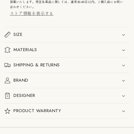
フ
フ
頂戴いたします。受注生産品に関しては、通常30-60日以内。ご購入前にお問い
ル
ル
合わせください。
ク
ク
ストア情報を表示する
ラ
ラ
ム
ム
シ
シ
ャ
ャ
SIZE
ン
ン
デ
デ
リ
リ
MATERIALS
ア
ア
3
3
灯
灯
SHIPPING & RETURNS
の
の
数
数
BRAND
量
量
を
を
減
増
DESIGNER
ら
や
す
す
PRODUCT WARRANTY