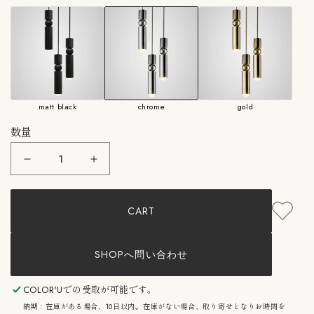
や家具、アクセサリーのデザインを手掛け、Christian Louboutinの店
舗デザインや、MulberryやWedgwoodなど、多くのグローバルブラ
ンドとのコラボレーションも注目を集めています。
●浜松町SHOPにて実物展示しております。ご不明な点はお問い合
わせください。
matt black
chrome
gold
(注意)
商品画像は海外仕様のため、日本仕様とはコードが一部異なりま
数量
す。
電球は付属していません。
LEE
LEE
ランプは全長1800mmで納品されます。コードの長さ調整可能。詳
BROOM：
BROOM：
FULCRUM
FULCRUM
細はお問い合わせください。
CHANDELIER
CHANDELIER
CART
3P
3P
CRM
CRM
リ
リ
ー・
ー・
SHOPへ問い合わせ
ブ
ブ
ル
ル
ー
ー
COLOR'U
での受取が可能です。
ム
ム
納期：在庫がある場合、10日以内。在庫がない場合、取り寄せとなりお時間を