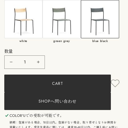
す。
環境に配慮した、水性塗料仕上げのアッシュの無垢材、綿の帆布生
地、クヴァドラ社の無着色のウール、天然なめし革はソーレンセン
社のレザーといった化学物質を使わない素材を厳選して使用。
studioA27 （スタジオA27）
studioA27は、日本生まれのデザイナー石河 泰治朗（イシコ タイジ
white
green grey
blue black
ロウ）と、デンマーク生まれの建築家Lars Vejen（ラース・バイエ
数量
ン）によるデザインスタジオ。2人は、それぞれのバックグラウン
ドや日本とデンマークの美意識を融合させることで、国境を越え、
Hirata
Hirata
長く愛されるデザインを目指しています。伝統的な職人技と現代技
Gen
Gen
術の両方を尊重し、受け入れながら、常に最善のバランスを目指す
Collection：
Collection：
ことによって新たなプロダクトを生み出しています。
Gc02
Gc02
CART
BB
BB
●ご不明な点はSHOPへお問い合わせください。
ヒ
ヒ
ラ
ラ
タ
タ
SHOPへ問い合わせ
玄
玄
コ
コ
レ
レ
COLOR'U
での受取が可能です。
ク
ク
納期：在庫がある場合、10日以内。在庫がない場合、取り寄せとなりお時間を
シ
シ
頂戴いたします。受注生産品に関しては、通常30-60日以内。ご購入前にお問い