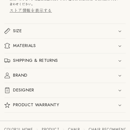
ョ
ョ
合わせください。
ン
ン
ストア情報を表示する
Gc02
Gc02
ダ
ダ
イ
イ
ニ
ニ
SIZE
ン
ン
グ
グ
チ
チ
MATERIALS
ェ
ェ
ア
ア
の
の
SHIPPING & RETURNS
数
数
量
量
BRAND
を
を
減
増
ら
や
DESIGNER
す
す
PRODUCT WARRANTY
COLOR'U HOME
PRODUCT
CHAIR
CHAIR RECOMMENDE