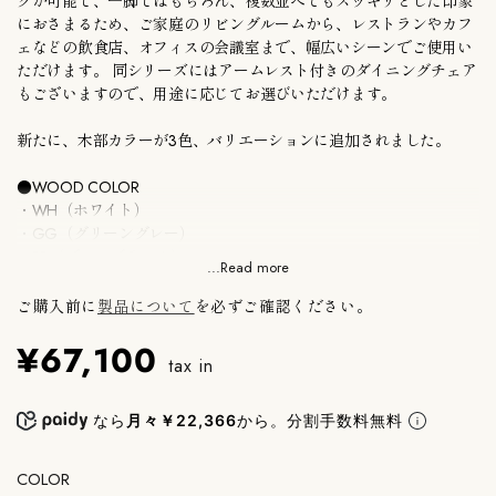
グが可能で、一脚ではもちろん、複数並べてもスッキリとした印象
におさまるため、ご家庭のリビングルームから、レストランやカフ
ェなどの飲食店、オフィスの会議室まで、幅広いシーンでご使用い
ただけます。 同シリーズにはアームレスト付きのダイニングチェア
もございますので、用途に応じてお選びいただけます。
新たに、木部カラーが3色、バリエーションに追加されました。
●WOOD COLOR
・WH（ホワイト）
・GG（グリーングレー）
・BB（ブルーブラック）
...Read more
メーカー保証付き。
ご購入前に
製品について
を必ずご確認ください。
¥67,100
Hirata Gen Collection（ヒラタ ゲン コレクション）は、創業以来椅子
tax in
を中心に家具作りを続けてきた平田椅子製作所と、デンマークと日
本を拠点にするデザイン事務所「StudioA27」とが2020年1月に立ち
上げた共同の家具ブランド。
なら
月々￥22,366
から。分割手数料無料
日本の職人がひとつひとつ丁寧に作る「ハイクオリティでサスティ
ナブルな家具」をコンセプトに、デンマークと日本のデザインを融
COLOR
合させ、シンプルで美しく、機能性があり、地球に優しい家具で