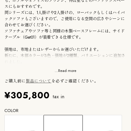
も、ホテルやオフィスのラウンジ、待合室などのパブリックスペー
スにもおすすめです。
同シリーズには、1人掛けや2人掛けの、ローバックもしくはハイバ
ックソファもございますので、ご使用になる空間の広さやシーンに
合わせてお選びください。
ソファチェアやソファ等と同様の木製ベースフレームには、サイド
テーブル（Gat01）が装着できる仕様です。
張地は、布地またはレザーからお選びいただけます。
新たに、木部カラーが3色・張地が2種類、バリエーションに追加さ
れました。
...Read more
●WOOD COLOR
・WH（ホワイト）
ご購入前に
製品について
を必ずご確認ください。
・GG（グリーングレー）
¥305,800
・BB（ブルーブラック）
tax in
●FABRIC（張地）
COLOR
・Canvas textile：帆布
・Autumn by Kvadrat：リサイクルポリエステル
・Naveli by Kvadrat：天然ウール 100%
・Molly 2 by Kvadrat：天然ウール 100%