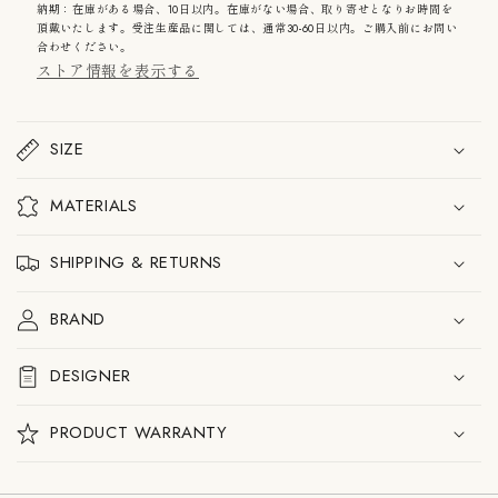
ク
ク
長く愛されるデザインを目指しています。伝統的な職人技と現代技
納期：在庫がある場合、10日以内。在庫がない場合、取り寄せとなりお時間を
シ
シ
頂戴いたします。受注生産品に関しては、通常30-60日以内。ご購入前にお問い
術の両方を尊重し、受け入れながら、常に最善のバランスを目指す
ョ
ョ
合わせください。
ことによって新たなプロダクトを生み出しています。
ン
ン
ストア情報を表示する
Gdb01
Gdb01
デ
デ
●浜松町SHOPにてGsc02 WH + Gat01 を実物展示しております。
イ
イ
ご不明な点はお問い合わせください。
ベ
ベ
SIZE
ッ
ッ
ド
ド
の
の
MATERIALS
数
数
量
量
を
を
SHIPPING & RETURNS
減
増
ら
や
BRAND
す
す
DESIGNER
PRODUCT WARRANTY