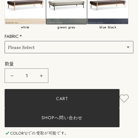
・Sorensen leather Dunes：天然なめし革
メーカー保証付き。
white
green grey
blue black
Hirata Gen Collection（ヒラタ ゲン コレクション）は、創業以来椅子
FABRIC
を中心に家具作りを続けてきた平田椅子製作所と、デンマークと日
本を拠点にするデザイン事務所「StudioA27」とが2020年1月に立ち
上げた共同の家具ブランド。
日本の職人がひとつひとつ丁寧に作る「ハイクオリティでサスティ
ナブルな家具」をコンセプトに、デンマークと日本のデザインを融
数量
合させ、シンプルで美しく、機能性があり、地球に優しい家具で
す。
Hirata
Hirata
環境に配慮した、水性塗料仕上げのアッシュの無垢材、綿の帆布生
Gen
Gen
Collection：
Collection：
地、クヴァドラ社の無着色のウール、天然なめし革はソーレンセン
Gdb01
Gdb01
社のレザーといった化学物質を使わない素材を厳選して使用。
CART
GG
GG
ヒ
ヒ
studioA27 （スタジオA27）
ラ
ラ
studioA27は、日本生まれのデザイナー石河 泰治朗（イシコ タイジ
タ
タ
SHOPへ問い合わせ
ロウ）と、デンマーク生まれの建築家Lars Vejen（ラース・バイエ
玄
玄
コ
コ
ン）によるデザインスタジオ。2人は、それぞれのバックグラウン
レ
レ
COLOR'U
での受取が可能です。
ドや日本とデンマークの美意識を融合させることで、国境を越え、