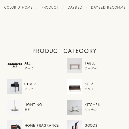
COLOR'U HOME
PRODUCT
DAYBED
DAYBED RECOMME
PRODUCT CATEGORY
ALL
TABLE
すべて
テーブル
CHAIR
SOFA
チェア
ソファ
LIGHTING
KITCHEN
照明
キッチン
HOME FRAGRANCE
GOODS