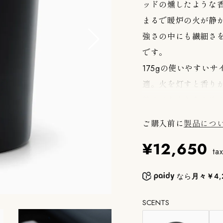
ッドの燻したような
まるで暖炉の火が静
強さの中にも繊細さを
です。
175gの使いやすい
適。火を灯すと香り
前のひとときを心地
ンテリアにも自然に
ご購入前に
製品につ
PERFUMER Hを
¥12,650
tax
PERFUMER H
なら
月々￥4,
イテムです。厳選され
めることで、火を灯
SCENTS
然や旅の記憶から着