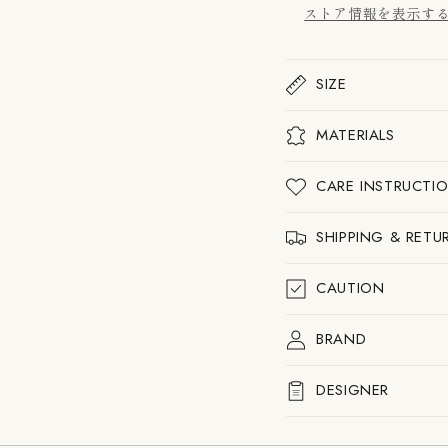
ン
ン
ストア情報を表示す
ド
ド
ル
ル
175g/
175g
ス
ス
SIZE
モ
モ
ー
ー
ク
ク
MATERIALS
の
の
数
数
量
量
CARE INSTRUCTI
を
を
減
増
ら
や
SHIPPING & RETU
す
す
CAUTION
BRAND
DESIGNER