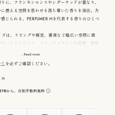
香りに、フランキンセンスやシダーウッドが重なり、
かに燃える空間を思わせる落ち着いた香りを演出。力
感じられる、PERFUMER Hを代表する香りのひとつ
サイズは、リビングや寝室、書斎など幅広い空間に最
がゆっくりと広がり、リラックスタイムや読書、就寝
よく包み込みます。シンプルで美しいガラス容器はイ
...Read more
馴染み、香りとともに上質な時間を楽しめる
いて
を必ずご確認ください。
代表するキャンドルです。
 in
のキャンドルコレクションは、ブランドの理念を象徴するア
216
から。分割手数料無料
た素材を使用し、香りの成分濃度を最大12％まで高
した瞬間から空間全体に豊かな香りが広がります。自
想を得た香りは、まるで旅をしているかのような感覚