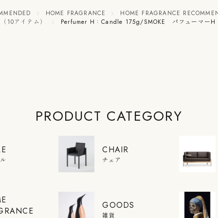
OMMENDED
HOME FRAGRANCE
HOME FRAGRANCE RECOMME
ド（10アイテム）
Perfumer H：Candle 175g/SMOKE パフューマ
PRODUCT CATEGORY
LE
CHAIR
ブル
チェア
ME
GOODS
GRANCE
雑貨