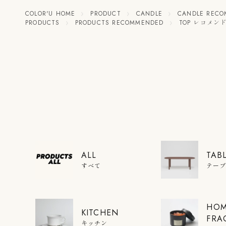
COLOR'U HOME
PRODUCT
CANDLE
CANDLE REC
PRODUCTS
PRODUCTS RECOMMENDED
TOP レコメン
ALL
TAB
すべて
テー
HO
KITCHEN
FRA
キッチン