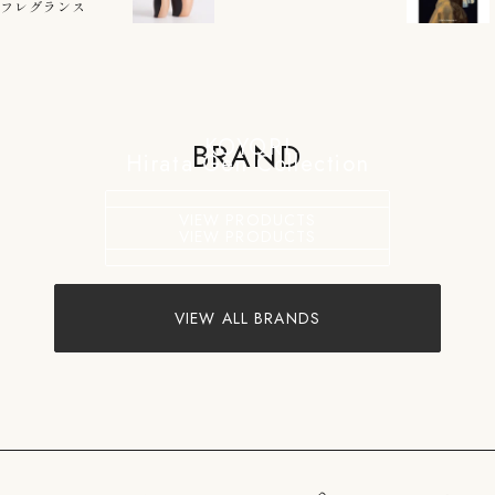
ムフレグランス
KOYORI
BRAND
Hirata Gen Collection
VIEW PRODUCTS
VIEW PRODUCTS
VIEW ALL BRANDS