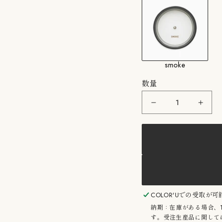
smoke
数量
Perfumer
Perfu
H：
H：
Candle
Cand
175g/SMOKE
175
パ
パ
フ
フ
ュ
ュ
ー
ー
マ
マ
ー
ー
H
H
COLOR'U
での受取が可
キ
キ
納期：在庫がある場合、
ャ
ャ
す。受注生産品に関しては