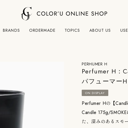
BRANDS
ORDERMADE
TOPICS
ABOUT US
USE
PERHUMER H
Perfumer H：C
パフューマーH 
ON DISPLAY
Perfumer Hの【Cand
Candle 175g
た、深みのあるスモ