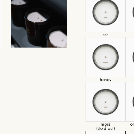
をもたらし、日常に
内容量: 175g 平均
ash
【香り】
SMOKE（スモーク）
NOTES:
ケード、バーチター
モーキーさと甘さが
honey
ことでウッド感のあ
ケード、パチョリ、
●浜松町SHOPでは
moss
o
わせください。
(Sold out)