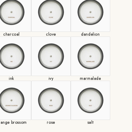
心地よい安らぎと豊かな時間を演出します。
燃焼時間 32時間
charcoal
clove
dandelion
ル、フランキンセンスの組み合わせによりほのかなス
感じられ、シダーウッド、オーク、シスタスを加える
ink
ivy
marmalade
る調和のとれたエキゾチックな香りです。
シスタス、アンバー
実物展示・販売しております。ご不明な点はお問い合
range brossom
rose
salt