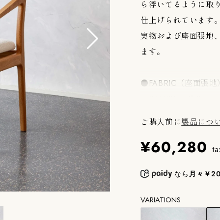
ら浮いてるように取
仕上げられています
実物および座面張地
ます。
●FABRIC（座面張地
・DELUXE：ポリエ
※初期撥水のため、
ご購入前に
製品につ
・SNOWDOWN：ポ
¥60,280
・HEARTLAND：
ta
※初期撥水のため、
なら
月々￥20
VARIATIONS