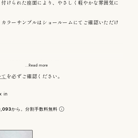
り付けられた座面により、やさしく軽やかな雰囲気に
。
、カラーサンプルはショールームにてご確認いただけ
）
ステル100% ソフト撥水加工
...Read more
恒久的なものではありません。
いて
を必ずご確認ください。
リエステル100%
ポリエステル100% ソフト撥水加工
x in
恒久的なものではありません。
,093
から。分割手数料無料