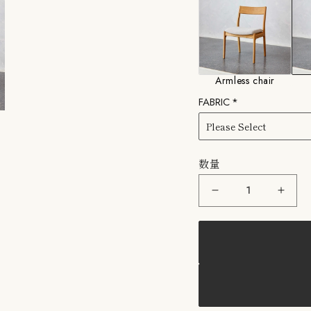
Armless chair
FABRIC
数量
COLOR&#39;U：
COL
PIKE
PIKE
ARM
ARM
CHAIR
CHA
コ
コ
ロ
ロ
ル
ル
パ
パ
イ
イ
ク
ク