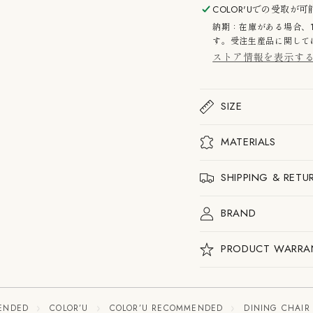
ア
ア
COLOR'U
での受取が可
ー
ー
納期：在庫がある場合、
ム
ム
す。受注生産品に関しては
チ
チ
ストア情報を表示す
ェ
ェ
ア
ア
の
の
数
数
SIZE
量
量
を
を
減
増
MATERIALS
ら
や
す
す
SHIPPING & RETU
BRAND
PRODUCT WARRA
ENDED
COLOR’U
COLOR’U RECOMMENDED
DINING CHAIR