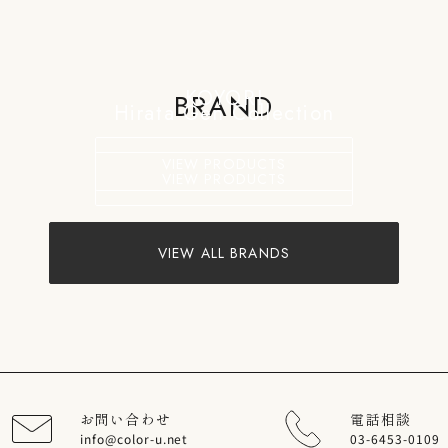
KOYORI
BRAND
Hirata Gen Collection
VIEW PRODUCTS
VIEW PRODUCTS
VIEW ALL BRANDS
お問い合わせ
電話相談
info@color-u.net
03-6453-0109