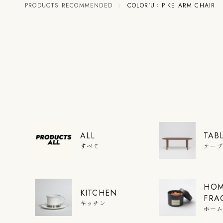
PRODUCTS RECOMMENDED
COLOR'U：PIKE ARM CH
ALL
TAB
すべて
テー
HO
KITCHEN
FRA
キッチン
ホー