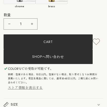
chrome
brass
数量
&amp;Tradition：
&amp;Tradition：
Flowerpot
Flowerpot
VP3
VP3
SB
SB
CART
&amp;
&amp;
ト
ト
ラ
ラ
デ
デ
SHOPへ問い合わせ
ィ
ィ
シ
シ
ョ
ョ
COLOR'U
での受取が可能です。
ン
ン
納期：在庫がある場合、10日以内。在庫がない場合、取り寄せとなりお時間を
フ
フ
頂戴いたします。受注生産品に関しては、通常30-60日以内。ご購入前にお問い
ラ
ラ
合わせください。
ワ
ワ
ストア情報を表示する
ー
ー
ポ
ポ
ッ
ッ
ト
ト
SIZE