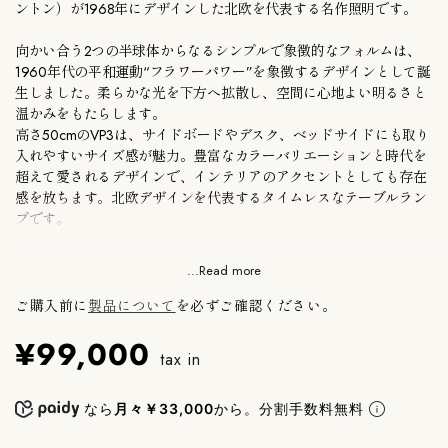
ントン）が1968年にデザインした北欧を代表する名作照明です。
向かい合う2つの半球体からなるシンプルで象徴的なフォルムは、
1960年代の平和運動“フラワーパワー”を象徴するデザインとして誕
生しました。柔らかな光を下方へ拡散し、空間に心地よい明るさと
温かみをもたらします。
高さ50cmのVP3は、サイドボードやデスク、ベッドサイドにも取り
入れやすいサイズ感が魅力。豊富なカラーバリエーションと時代を
超えて愛されるデザインで、インテリアのアクセントとしても存在
感を放ちます。北欧デザインを代表するタイムレスなテーブルラン
プです。
定格/口金：E26 40W（LED電球対応可）
...Read more
取付仕様：コンセント（中間スイッチ）
ご購入前に
製品について
を必ずご確認ください。
※電球は付属しておりません。お客様にてご用意ください。
¥99,000
tax in
メーカー保証付き。
●浜松町SHOPにて別カラーを展示しております。ご不明な点はお
なら
月々￥33,000
から。分割手数料無料
問い合わせください。