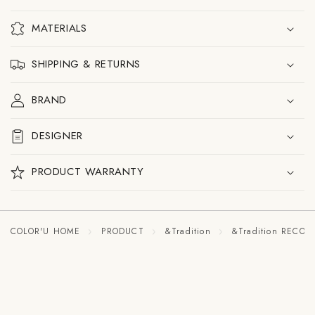
VP3
VP3
テ
テ
ー
ー
MATERIALS
ブ
ブ
ル
ル
ラ
ラ
SHIPPING & RETURNS
ン
ン
プ
プ
BRAND
の
の
数
数
量
量
DESIGNER
を
を
減
増
ら
や
PRODUCT WARRANTY
す
す
COLOR'U HOME
PRODUCT
&Tradition
&Tradition RECO