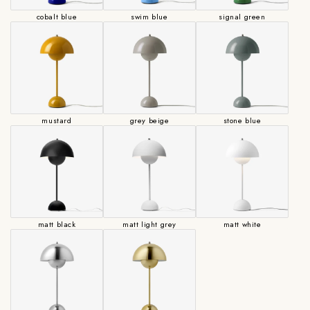
cobalt blue
swim blue
signal green
mustard
grey beige
stone blue
matt black
matt light grey
matt white