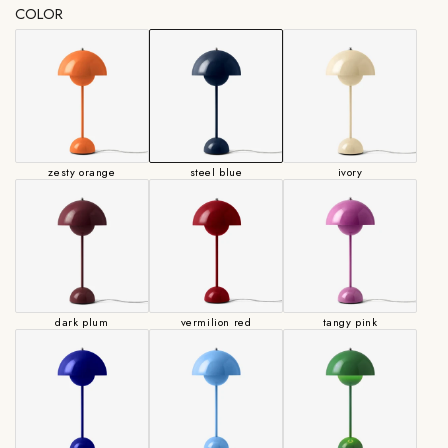
COLOR
zesty orange
steel blue
ivory
dark plum
vermilion red
tangy pink