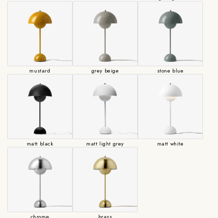
mustard
grey beige
stone blue
matt black
matt light grey
matt white
chrome
brass