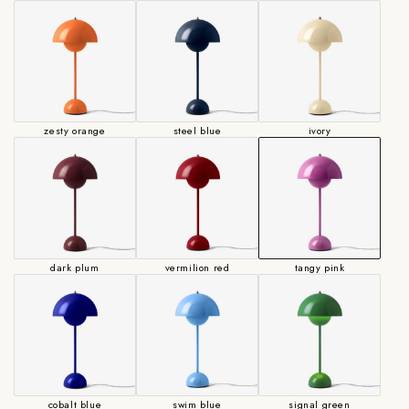
zesty orange
steel blue
ivory
dark plum
vermilion red
tangy pink
cobalt blue
swim blue
signal green