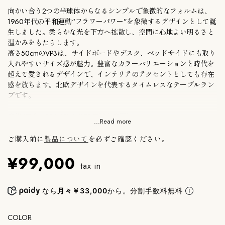
向かい合う2つの半球体からなるシンプルで象徴的なフォルムは、
1960年代の平和運動“フラワーパワー”を象徴するデザインとして誕
生しました。柔らかな光を下方へ拡散し、空間に心地よい明るさと
温かみをもたらします。
高さ50cmのVP3は、サイドボードやデスク、ベッドサイドにも取り
入れやすいサイズ感が魅力。豊富なカラーバリエーションと時代を
超えて愛されるデザインで、インテリアのアクセントとしても存在
感を放ちます。北欧デザインを代表するタイムレスなテーブルラン
プです。
定格/口金：E26 40W（LED電球対応可）
...Read more
取付仕様：コンセント（中間スイッチ）
ご購入前に
製品について
を必ずご確認ください。
※電球は付属しておりません。お客様にてご用意ください。
¥99,000
tax in
メーカー保証付き。
●浜松町SHOPにて別カラーを実物展示しております。ご不明な点
なら
月々￥33,000
から。分割手数料無料
はお問い合わせください。
COLOR