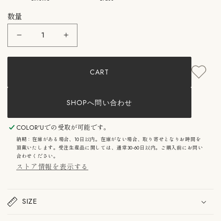
数量
&amp;Tradition：
&amp;Tradition：
Flowerpot
Flowerpot
VP3
VP3
TGPK
TGPK
CART
&amp;
&amp;
ト
ト
ラ
ラ
デ
デ
SHOPへ問い合わせ
ィ
ィ
シ
シ
ョ
ョ
COLOR'U
での受取が可能です。
ン
ン
納期：在庫がある場合、10日以内。在庫がない場合、取り寄せとなりお時間を
フ
フ
頂戴いたします。受注生産品に関しては、通常30-60日以内。ご購入前にお問い
ラ
ラ
合わせください。
ワ
ワ
ストア情報を表示する
ー
ー
ポ
ポ
ッ
ッ
ト
ト
SIZE
VP3
VP3
テ
テ