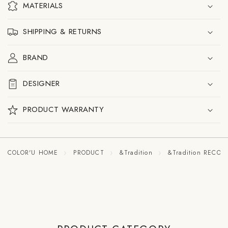
ー
ー
MATERIALS
ブ
ブ
ル
ル
ラ
ラ
SHIPPING & RETURNS
ン
ン
プ
プ
BRAND
の
の
数
数
量
量
DESIGNER
を
を
減
増
ら
や
PRODUCT WARRANTY
す
す
COLOR'U HOME
PRODUCT
&Tradition
&Tradition RECO