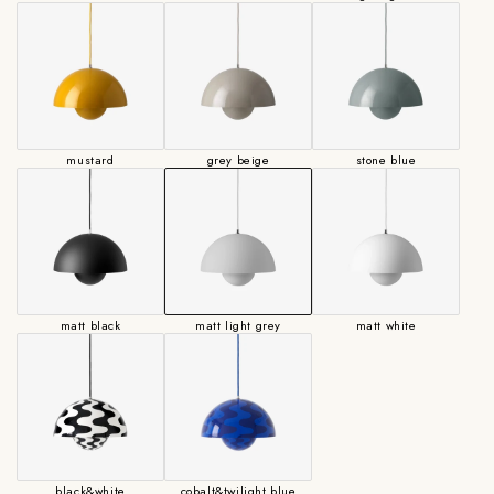
mustard
grey beige
stone blue
matt black
matt light grey
matt white
black&white
cobalt&twilight blue