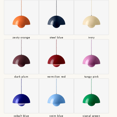
(注意)
シェードの色によりコード色は異なります。（黒または白、または
半透明のコードでのお届けとなります。）
ペンダントランプは全長1800mmで納品されます。コードの長さ調
整可能。
調整が必要な場合は、加工料が発生します。
以下【Cable Length select】より天井～照明下端の長さの範囲を選択
zesty orange
steel blue
ivory
してください。
詳細の長さに関しては、ご購入後にお打ち合わせとなります。
加工上、出来上がり寸法には＋－2cmの差が生じることもございま
すので、ご了承下さい。
dark plum
vermilion red
tangy pink
cobalt blue
swim blue
signal green