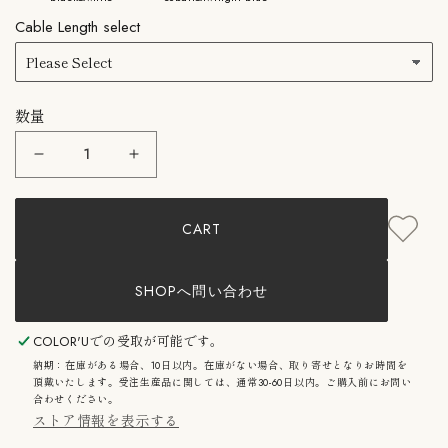
Cable Length select
数量
&amp;Tradition：
&amp;Tradition：
Flowerpot
Flowerpot
VP7
VP7
MTLG
MTLG
CART
&amp;
&amp;
ト
ト
ラ
ラ
デ
デ
SHOPへ問い合わせ
ィ
ィ
シ
シ
ョ
ョ
COLOR'U
での受取が可能です。
ン
ン
納期：在庫がある場合、10日以内。在庫がない場合、取り寄せとなりお時間を
フ
フ
頂戴いたします。受注生産品に関しては、通常30-60日以内。ご購入前にお問い
ラ
ラ
合わせください。
ワ
ワ
ストア情報を表示する
ー
ー