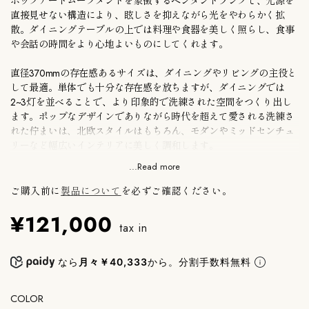
ポップアートムーブメントを象徴するペンダントランプで、光源を
直接見せない構造により、眩しさを抑えながら光をやわらかく拡
散。ダイニングテーブルの上では料理や食器を美しく照らし、食事
や会話の時間をより心地よいものにしてくれます。
直径370mmの存在感あるサイズは、ダイニングやリビングの主役と
して最適。単体でも十分な存在感を放ちますが、ダイニングでは
2~3灯を並べることで、より印象的で洗練された空間をつくり出し
ます。
ポップなデザインでありながら時代を超えて愛される洗練さ
れた佇まいは、北欧スタイルはもちろん、モダンやミッドセンチュ
リーなど幅広いインテリアに美しく調和します。
...Read more
定格/口金：E26 60W（LED電球対応可）
取付仕様：引掛シーリング
ご購入前に
製品について
を必ずご確認ください。
¥121,000
※電球は付属しておりません。お客様にてご用意ください。
tax in
メーカー保証付き。
なら
月々￥40,333
から。分割手数料無料
●浜松町SHOPにて別サイズを実物展示しております。ご不明な点
はお問い合わせください。
COLOR