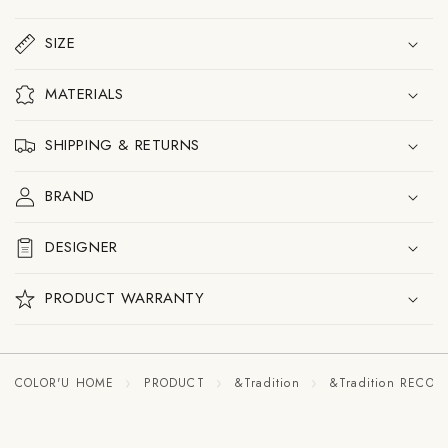
ポ
ポ
ッ
ッ
ト
ト
SIZE
VP7
VP7
ペ
ペ
ン
ン
MATERIALS
ダ
ダ
ン
ン
ト
ト
SHIPPING & RETURNS
ラ
ラ
ン
ン
BRAND
プ
プ
の
の
数
数
DESIGNER
量
量
を
を
減
増
PRODUCT WARRANTY
ら
や
す
す
COLOR'U HOME
PRODUCT
&Tradition
&Tradition RECO