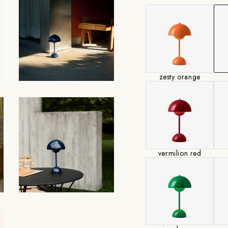
USB充電コード付属
光源：内蔵LED 3
取付仕様：ポータブ
メーカー保証付き。
zesty orange
●浜松町SHOPにて
ださい。
vermilion red