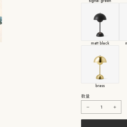
signal green
matt black
m
brass
数量
&amp;Tradition：
&amp
Flowerpot
Flowe
VP9
VP9
SB
SB