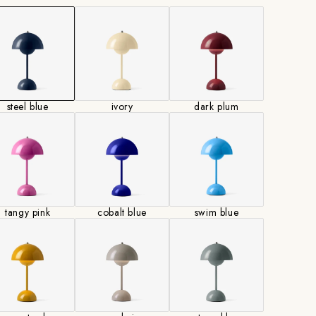
 ※USB対応のACアダプターは付属しておりません。
W ※3段階調光が可能。電池、光源の交換はできません。
ル
steel blue
ivory
dark plum
実物展示しております。ご不明な点はお問い合わせく
tangy pink
cobalt blue
swim blue