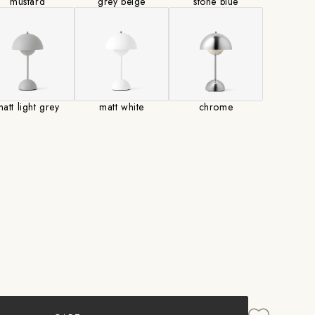
mustard
grey beige
stone blue
att light grey
matt white
chrome
;Tradition：
rpot