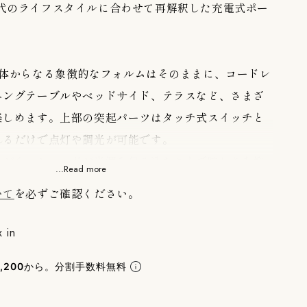
を、現代のライフスタイルに合わせて再解釈した充電式ポー
球体からなる象徴的なフォルムはそのままに、コードレ
ニングテーブルやベッドサイド、テラスなど、さまざ
楽しめます。上部の突起パーツはタッチ式スイッチと
れるだけで点灯や調光が可能です。
ながら、シェードが光源を包み込むことで眩しさを抑
...Read more
い光を演出。調光機能も備えており、シーンに合わせ
いて
を必ずご確認ください。
めます。
ーションと時代を超えて愛されるデザインを備えた
x in
ンを代表する名作照明の魅力を、より身近に楽しめる
,200
から。分割手数料無料