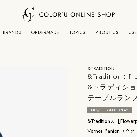
BRANDS
ORDERMADE
TOPICS
ABOUT US
USE
&TRADITION
&Tradition：Fl
&トラディショ
テーブルラン
NEW
ON DISPLAY
&Traditionの【Fl
Verner Panto