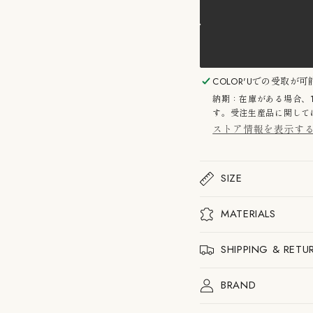
&amp;
&amp
ト
ト
ラ
ラ
デ
デ
ィ
ィ
シ
シ
ョ
ョ
COLOR'U
での受取が可
ン
ン
納期：在庫がある場合、
フ
フ
す。受注生産品に関しては
ラ
ラ
ストア情報を表示す
ワ
ワ
ー
ー
ポ
ポ
ッ
ッ
SIZE
ト
ト
VP9
VP9
ポ
ポ
MATERIALS
ー
ー
タ
タ
ブ
ブ
SHIPPING & RETU
ル
ル
テ
テ
ー
ー
BRAND
ブ
ブ
ル
ル