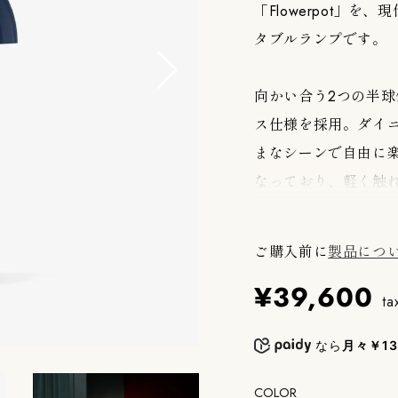
「Flowerpot」
タブルランプです。
向かい合う2つの半
ス仕様を採用。ダイ
まなシーンで自由に
なっており、軽く触
コンパクトなサイズ
え、柔らかく心地よ
ご購入前に
製品につ
た快適な灯りを楽し
¥39,600
豊富なカラーバリエ
ta
VP9は、北欧デザイ
なら
月々￥13
一台です。
COLOR