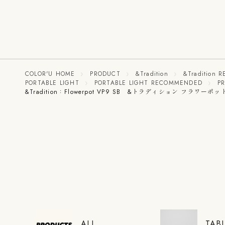
COLOR'U HOME
PRODUCT
&Tradition
&Tradition
PORTABLE LIGHT
PORTABLE LIGHT RECOMMENDED
P
&Tradition：Flowerpot VP9 SB &トラディション フラワ
ALL
TAB