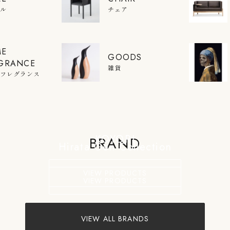
ブル
チェア
ME
GOODS
GRANCE
雑貨
ムフレグランス
KOYORI
BRAND
Hirata Gen Collection
VIEW PRODUCTS
VIEW PRODUCTS
VIEW ALL BRANDS