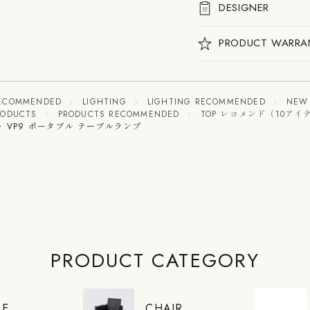
ラ
ラ
DESIGNER
ン
ン
プ
プ
PRODUCT WARRA
の
の
数
数
量
量
を
を
減
増
 RECOMMENDED
LIGHTING
LIGHTING RECOMMENDED
NEW 
ら
や
RODUCTS
PRODUCTS RECOMMENDED
TOP レコメンド（10アイ
す
す
ーポット VP9 ポータブル テーブルランプ
PRODUCT CATEGORY
LE
CHAIR