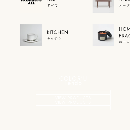
すべて
テー
HO
KITCHEN
FRA
キッチン
ホー
COLOR'U
Tendo
VIEW PRODUCTS
VIEW PRODUCTS