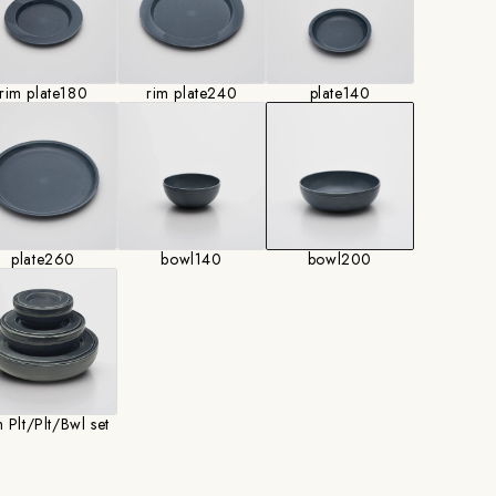
rim plate180
rim plate240
plate140
plate260
bowl140
bowl200
 Plt/Plt/Bwl set