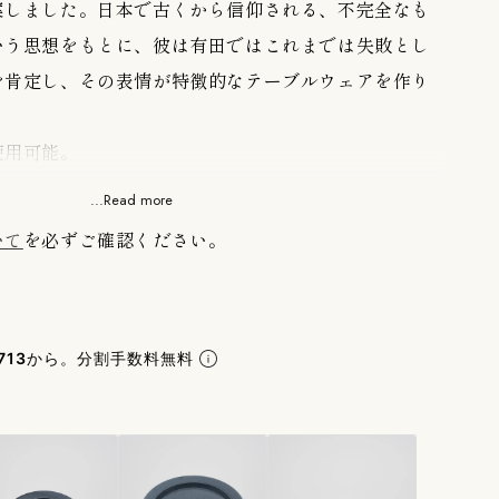
案しました。日本で古くから信仰される、不完全なも
いう思想をもとに、彼は有田ではこれまでは失敗とし
を肯定し、その表情が特徴的なテーブルウェアを作り
使用可能。
...Read more
創業400周年を記念した、佐賀県・有田とオランダのコラ
いて
を必ずご確認ください。
プロジェクトです。
レクターである柳原照弘をはじめ多様な文化背景を持
n
田焼を再解釈し、有田の技術を結集して、世界の日常
713
から。分割手数料無料
ンダードを生み出しました。国内外で活躍する16組
の窯元によって生まれた新たな有田焼です。
実物展示・販売しております。ご不明な点はお問い合