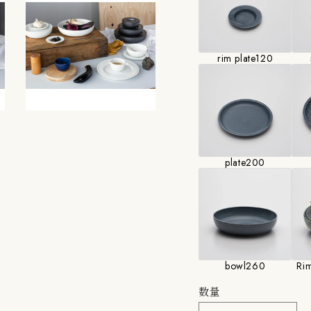
わせください。
rim plate120
plate200
bowl260
Rim
数量