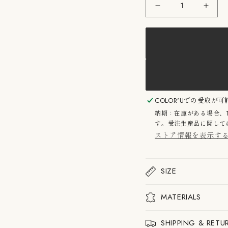
2016/：
2016
TY
TY
Bowl
Bowl
200
200
GR
GR
2016/
2016
TY
TY
ボ
ボ
ウ
ウ
ル
ル
200
200
COLOR'U
での受取が可
の
の
納期：在庫がある場合、
数
数
す。受注生産品に関しては
量
量
ストア情報を表示す
を
を
減
増
ら
や
す
す
SIZE
MATERIALS
SHIPPING & RETU