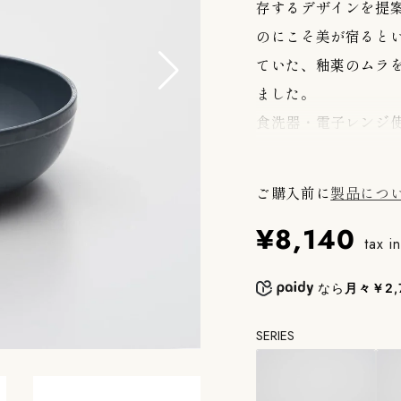
存するデザインを提
のにこそ美が宿ると
ていた、釉薬のムラ
ました。
食洗器・電子レンジ
2016/は、有田焼
ご購入前に
製品につ
ボレーションによる
¥8,140
クリエイティブディ
tax i
つデザイナー達が有
なら
月々￥2,
に寄り添う新たなスタ
のデザイナーと16個
SERIES
●浜松町SHOPでは