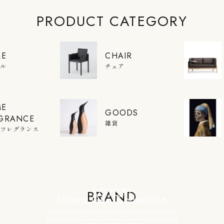
PRODUCT CATEGORY
LE
CHAIR
ブル
チェア
ME
GOODS
GRANCE
雑貨
ムフレグランス
KOYORI
BRAND
Hirata Gen Collection