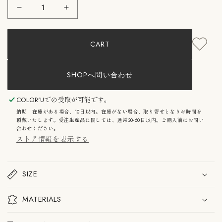
1616/arita
1616/arita
japan：
japan：
TY
TY
Square
Square
CART
Plate
Plate
130
130
1616/arita
1616/arita
japan
japan
SHOPへ問い合わせ
TY
TY
ス
ス
ク
ク
COLOR'U
での受取が可能です。
エ
エ
納期：在庫がある場合、10日以内。在庫がない場合、取り寄せとなりお時間を
ア
ア
頂戴いたします。受注生産品に関しては、通常30-60日以内。ご購入前にお問い
プ
プ
合わせください。
レ
レ
ストア情報を表示する
ー
ー
ト
ト
130
130
の
の
SIZE
数
数
量
量
を
を
MATERIALS
減
増
ら
や