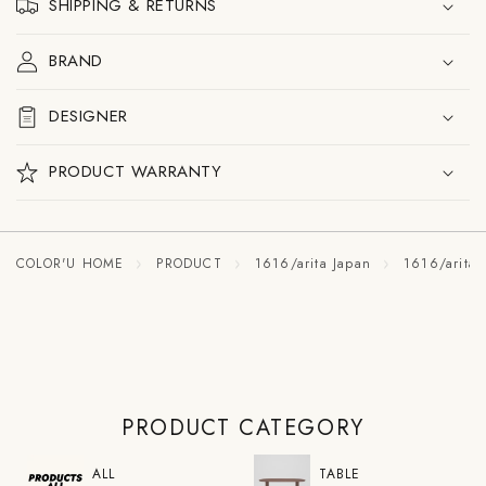
す
す
SHIPPING & RETURNS
BRAND
DESIGNER
PRODUCT WARRANTY
COLOR'U HOME
PRODUCT
1616/arita Japan
1616/arit
PRODUCT CATEGORY
ALL
TABLE