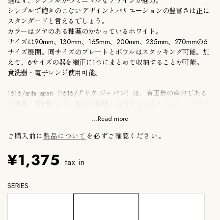
選ばず、シンプルかつミニマルなデザインが魅力。
シンプルで飽きのこないデザインとバリエーションの豊富さは正に
スタンダードと言えるでしょう。
カラーはツヤのある釉薬のかかっているホワイト。
サイズは90mm、130mm、165mm、200mm、235mm、270mmの6
サイズ展開。同サイズのプレートとボウルはスタッキング可能。加
えて、6サイズの器を端正に1つにまとめて収納することが可能。
食洗器・電子レンジ使用可能。
1616/arita japan（1616/アリタ ジャパン）は、
有田焼の産地である
佐賀県・有田町にて、豊富な経験と技術をもつ職人と共に、デザイ
ナー柳原照弘がクリエイティブディレクターとなり、今日までの有
...Read more
田の歴史と対話しながら、物語をつなぐ新たな陶磁器ブランド。
ブランド名の「1616」は、有田町にて1616年に陶祖 李参平によっ
ご購入前に
製品について
を必ずご確認ください。
て日本で最初に陶磁器が作られたことが由来しています。遥か昔の
¥1,375
記憶を引き継ぐように名付けられた「1616/arita ajpan」は、有田焼
tax in
の伝統を踏襲しながらもこれまでの有田焼とは異なるデザインアプ
ローチを試みています。
SERIES
●浜松町SHOPでは実物展示・販売しております。ご不明な点はお
問い合わせください。