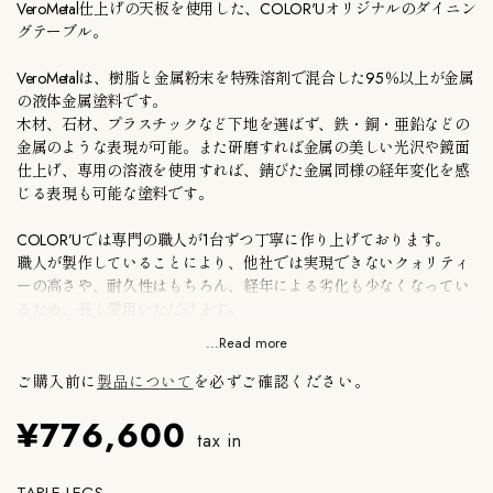
VeroMetal仕上げの天板を使用した、COLOR'Uオリジナルのダイニン
グテーブル。
VeroMetalは、樹脂と金属粉末を特殊溶剤で混合した95％以上が金属
の液体金属塗料です。
木材、石材、プラスチックなど下地を選ばず、鉄・銅・亜鉛などの
金属のような表現が可能。また
研磨すれば金属の美しい光沢や鏡面
仕上げ、専用の溶液を使用すれば、錆びた金属同様の経年変化を感
じる表現も可能な塗料です。
COLOR’Uでは専門の職人が1台ずつ丁寧に作り上げております。
職人が製作していることにより、他社では実現できないクォリティ
ーの高さや、耐久性はもちろん、経年による劣化も少なくなってい
るため、長く愛用いただけます。
...Read more
テーブル脚は、スチールの細いラインと木材の存在感を意識し、ど
の天板と組み合わせてもテーブル脚として存在感のあるデザイン。
ご購入前に
製品について
を必ずご確認ください。
¥776,600
●浜松町SHOPにて実物確認可能です。ご不明な点はお問い合わせ
tax in
ください。
●天板・足のサイズ変更・仕上げの仕様変更等のORDERMADEに関