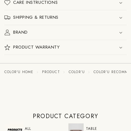
ブ
ブ
CARE INSTRUCTIONS
ル
ル
の
の
SHIPPING & RETURNS
数
数
量
量
を
を
BRAND
減
増
ら
や
す
す
PRODUCT WARRANTY
COLOR'U HOME
PRODUCT
COLOR’U
COLOR’U RECOMM
PRODUCT CATEGORY
ALL
TABLE