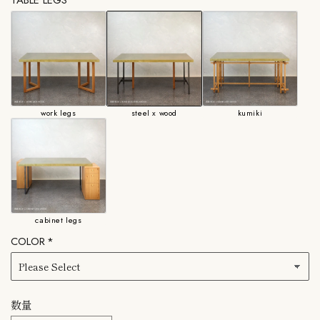
TABLE LEGS
しては、【ORDERMADE】をご確認ください。
work legs
steel x wood
kumiki
cabinet legs
COLOR
数量