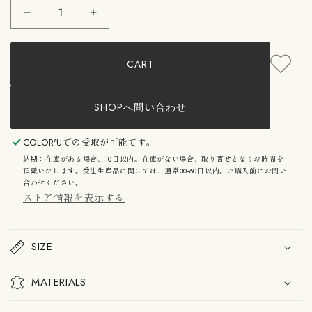
COLOR&#39;U：
COLOR&#39;U：
VEROMETAL
VEROMETAL
DINING
DINING
TABLE
TABLE
CART
with
with
BONE
BONE
LEGS
LEGS
STEEL×WOOD
STEEL×WOOD
SHOPへ問い合わせ
コ
コ
ロ
ロ
ル
ル
COLOR'U
での受取が可能です。
ヴ
ヴ
納期：在庫がある場合、10日以内。在庫がない場合、取り寄せとなりお時間を
ェ
ェ
頂戴いたします。受注生産品に関しては、通常30-60日以内。ご購入前にお問い
ロ
ロ
合わせください。
メ
メ
ストア情報を表示する
タ
タ
ル
ル
ダ
ダ
イ
イ
SIZE
ニ
ニ
ン
ン
グ
グ
MATERIALS
テ
テ
ー
ー