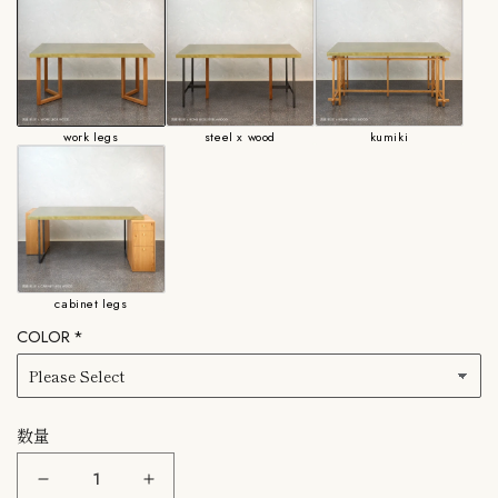
work legs
steel x wood
kumiki
cabinet legs
COLOR
数量
COLOR&#39;U：
COLOR&#39;U：