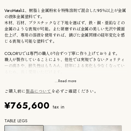
VeroMetalは、樹脂と金属粉末を特殊溶剤で混合した95％以上が金属
の液体金属塗料です。
木材、石材、プラスチックなど下地を選ばず、鉄・銅・亜鉛などの
金属のような表現が可能。また
研磨すれば金属の美しい光沢や鏡面
仕上げ、専用の溶液を使用すれば、錆びた金属同様の経年変化を感
じる表現も可能な塗料です。
COLOR’Uでは専門の職人が1台ずつ丁寧に作り上げております。
職人が製作していることにより、他社では実現できないクォリティ
ーの高さや、耐久性はもちろん、経年による劣化も少なくなってい
るため、長く愛用いただけます。
...Read more
テーブル脚は、木材の無骨さを意識し、また、木材の温かみも加味
した、コロルのスタンダードデザイン。
ご購入前に
製品について
を必ずご確認ください。
¥765,600
●浜松町SHOPにて実物確認可能です。ご不明な点はお問い合わせ
tax in
ください。
●天板・足のサイズ変更・仕上げの仕様変更等のORDERMADEに関
TABLE LEGS
しては、【ORDERMADE】をご確認ください。