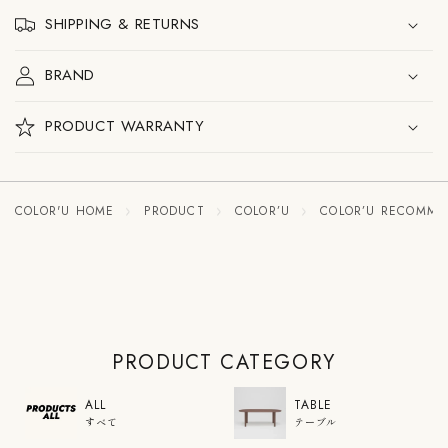
の
の
SHIPPING & RETURNS
数
数
量
量
を
を
BRAND
減
増
ら
や
す
す
PRODUCT WARRANTY
COLOR'U HOME
PRODUCT
COLOR’U
COLOR’U RECOMM
PRODUCT CATEGORY
ALL
TABLE
すべて
テーブル