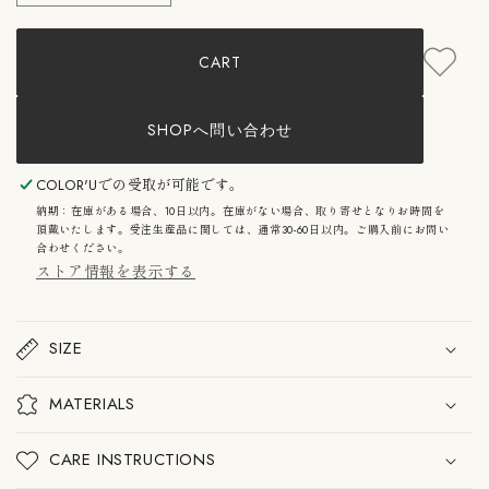
VEROMETAL
VEROMETAL
DINING
DINING
TABLE
TABLE
CART
with
with
WORK
WORK
LEGS
LEGS
WOOD
WOOD
SHOPへ問い合わせ
コ
コ
ロ
ロ
ル
ル
COLOR'U
での受取が可能です。
ヴ
ヴ
納期：在庫がある場合、10日以内。在庫がない場合、取り寄せとなりお時間を
ェ
ェ
頂戴いたします。受注生産品に関しては、通常30-60日以内。ご購入前にお問い
ロ
ロ
合わせください。
メ
メ
ストア情報を表示する
タ
タ
ル
ル
ダ
ダ
イ
イ
SIZE
ニ
ニ
ン
ン
グ
グ
MATERIALS
テ
テ
ー
ー
ブ
ブ
CARE INSTRUCTIONS
ル
ル